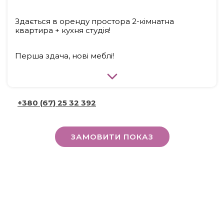
Здається в оренду простора 2-кімнатна
квартира + кухня студія!
Перша здача, нові меблі!
У квартирі зроблений дизайнерський ремонт:
- фактурні стіни, стильне освітлення, ідеальні
+380 (67) 25 32 392
кольори;
- сучасні меблі;
- 7 поверх з 10 (ліфт);
ЗАМОВИТИ ПОКАЗ
- новобудова;
- роздільне планування;
У квартирі підключені лічильники та комунікації,
все є для комфортного проживання.
Інфаструктура: віділення пошти, магазини,
дитячі садки, парк, лікарня, відділення банку.