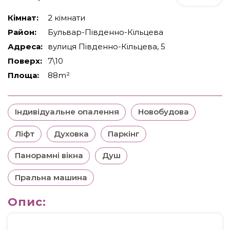
Кімнат:
2 кімнати
Район:
Бульвар-Південно-Кільцева
Адреса:
вулиця Південно-Кільцева, 5
Поверх:
7\10
Площа:
88m²
Індивідуальне опалення
Новобудова
Ліфт
Духовка
Паркінг
Панорамні вікна
Душ
Пральна машина
Опис: