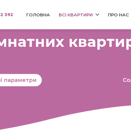
32 392
ГОЛОВНА
ВСІ КВАРТИРИ
ПРО НАС
мнатних кварти
ші параметри
Со