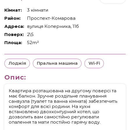
Кімнат:
3 кімнати
Район:
Проспект-Комарова
Адреса:
вулиця Коперника, 11б
Поверх:
2\5
Площа:
52m²
Лоджія
Пральна машина
Wi-Fi
Опис:
Квартира розташована на другому поверсі та
має балкон. Зручне роздільне планування
санвузла (туалет та ванна кімната) забезпечить
комфорт для всієї родини. На кухні
встановлено двохконтурний котел, що
дозволить вам самостійно регулювати
опалення та мати постійно гарячу воду.