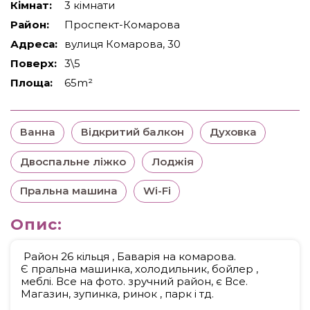
Кімнат:
3 кімнати
Район:
Проспект-Комарова
Адреса:
вулиця Комарова, 30
Поверх:
3\5
Площа:
65m²
Ванна
Відкритий балкон
Духовка
Двоспальне ліжко
Лоджія
Пральна машина
Wi-Fi
Опис:
Район 26 кільця , Баварія на комарова.
Є пральна машинка, холодильник, бойлер ,
меблі. Все на фото. зручний район, є Все.
Магазин, зупинка, ринок , парк і тд.